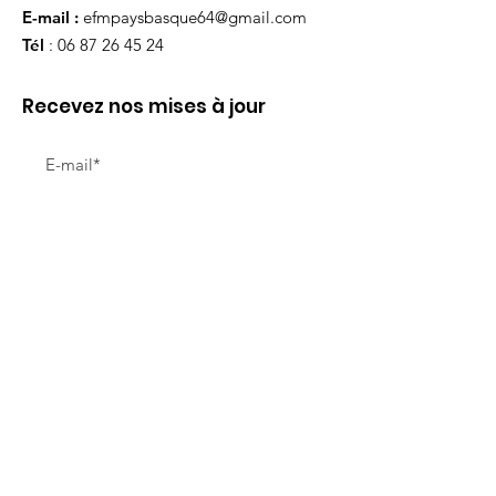
E-mail :
efmpaysbasque64@gmail.com
Tél
:
06 87 26 45 24
Recevez nos mises à jour
Ouvrir
Liens utiles
Notre mission