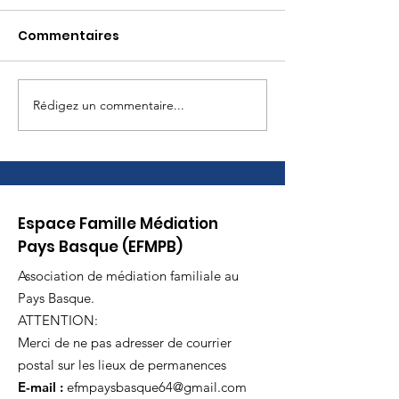
Commentaires
Rédigez un commentaire...
Journée des familles
Ciné-débat à 
à Biarritz Samedi 6
Cize
juin
Espace Famille Médiation
Pays Basque (EFMPB)
Association de médiation familiale au
Pays Basque.
ATTENTION:
Merci de ne pas adresser de courrier
postal sur les lieux de permanences
E-mail :
efmpaysbasque64@gmail.com