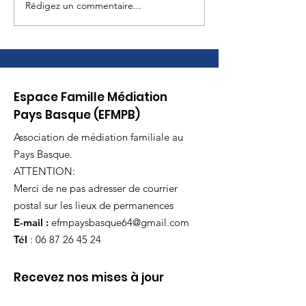
Rédigez un commentaire...
Journée des familles
à Biarritz Samedi 6
juin
Espace Famille Médiation
Pays Basque (EFMPB)
Association de médiation familiale au
Pays Basque.
ATTENTION:
Merci de ne pas adresser de courrier
postal sur les lieux de permanences
E-mail :
efmpaysbasque64@gmail.com
Tél
:
06 87 26 45 24
Recevez nos mises à jour