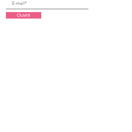
Ouvrir
Liens utiles
Notre mission
Notre équipe
Nos permanences
Actualités